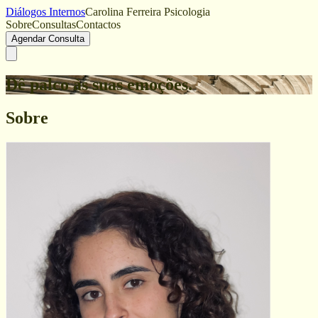
Diálogos Internos
Carolina Ferreira Psicologia
Sobre
Consultas
Contactos
Agendar Consulta
Dê palco às suas emoções.
Sobre